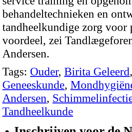
service training en opgeno
behandeltechnieken en ontw
tandheelkundige zorg voor p
voordeel, zei Tandlægefore
Andersen.
Tags:
Ouder
,
Birita Geleerd
Geneeskunde
,
Mondhygiën
Andersen
,
Schimmelinfecti
Tandheelkunde
Inschrijven voor de 