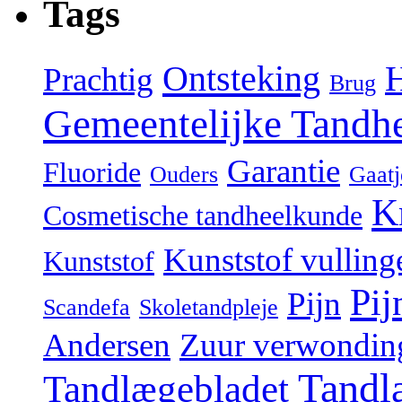
Tags
Ontsteking
Prachtig
Brug
Gemeentelijke Tandh
Garantie
Fluoride
Ouders
Gaatj
K
Cosmetische tandheelkunde
Kunststof vulling
Kunststof
Pij
Pijn
Scandefa
Skoletandpleje
Andersen
Zuur verwondin
Tandl
Tandlægebladet