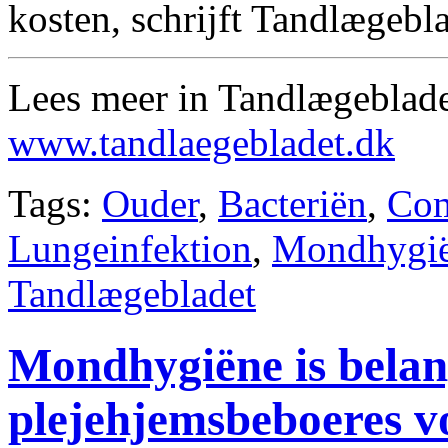
kosten, schrijft Tandlægebla
Lees meer in Tandlægeblade
www.tandlaegebladet.dk
Tags:
Ouder
,
Bacteriën
,
Com
Lungeinfektion
,
Mondhygi
Tandlægebladet
Mondhygiëne is belan
plejehjemsbeboeres v