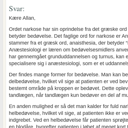
Svar:
Kære Allan,
Ordet narkose har sin oprindelse fra det græske ord
betyder bedøvelse. Det faglige ord for narkose er A
stammer fra et græsk ord, anaisthesia, der betyder “
Anæstesiologi er læren om bedøvelsesmidlers anve
har gennemgået grunduddannelsen og turnus, kan e
specialisere sig i anæstesiologi, som er et uddannel
Der findes mange former for bedøvelse. Man kan be
delbedøvelse, hvilket vil sige at patienten er ved be
bestemt område på kroppen er bedøvet. Dette opleve
tandlægen, når tandlægen kun bedøver en del af m
En anden mulighed er så det man kalder for fuld nar
helbedøvelse, hvilket vil sige, at patienten ikke er 
indgrebet. Ved en helbedøvelse får patienten sprøjte
en blodåre, hvorefter patienten i løbet af meget kort t