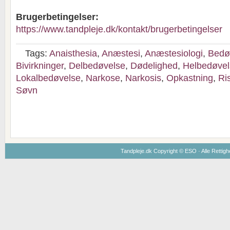
Brugerbetingelser:
https://www.tandpleje.dk/kontakt/brugerbetingelser
Tags:
Anaisthesia
,
Anæstesi
,
Anæstesiologi
,
Bedø
Bivirkninger
,
Delbedøvelse
,
Dødelighed
,
Helbedøvel
Lokalbedøvelse
,
Narkose
,
Narkosis
,
Opkastning
,
Ris
Søvn
Tandpleje.dk Copyright ©
ESO
· Alle Rettig