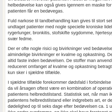
helbedøvelse kan også gives igennem en maske for 
patienten får en bedøvegas.
Fuld narkose til tandbehandling kan gives til stort set
undtaget patienter med nogle specielle kroniske lid
rygerlunger, bronkitis, stofskifte sygdomme, hjert
svær fedme.
Der er ofte nogle risici og bivirkninger ved bedøvels
almindelige bivirkninger er kvalme og opkastning. De
altid faste inden bedøvelsen. De stoffer man anvend
reduceret omfanget af kvalme og opkastning betragte
kun sker i sjældne tilfælde.
I sjældne tilfælde forekommer dødsfald i forbindel
da vil årsagen oftest være en kombination af operat
patientens helbredstilstand. Statistisk set, når man i
patientens helbredstilstand eller indgrebets art, er 
dødelighed op til seks dage efter bedøvelsen ca. 1 