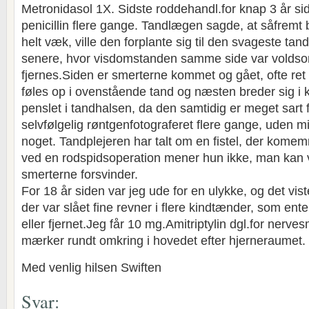
Metronidasol 1X. Sidste roddehandl.for knap 3 år sid
penicillin flere gange. Tandlægen sagde, at såfremt
helt væk, ville den forplante sig til den svageste tan
senere, hvor visdomstanden samme side var voldso
fjernes.Siden er smerterne kommet og gået, ofte re
føles op i ovenstående tand og næsten breder sig i
penslet i tandhalsen, da den samtidig er meget sart 
selvfølgelig røntgenfotograferet flere gange, uden 
noget. Tandplejeren har talt om en fistel, der komem
ved en rodspidsoperation mener hun ikke, man kan 
smerterne forsvinder.
For 18 år siden var jeg ude for en ulykke, og det vist
der var slået fine revner i flere kindtænder, som en
eller fjernet.Jeg får 10 mg.Amitriptylin dgl.for nerve
mærker rundt omkring i hovedet efter hjerneraumet.
Med venlig hilsen Swiften
Svar: