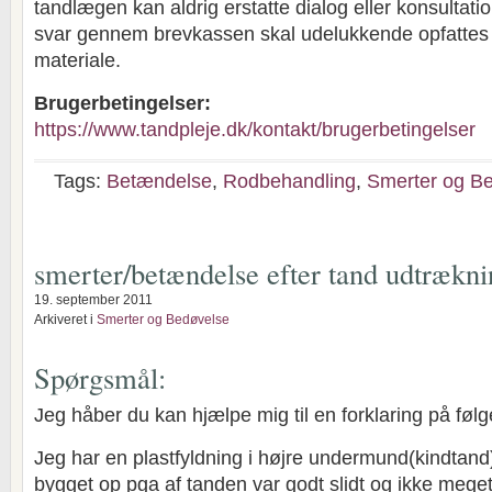
tandlægen kan aldrig erstatte dialog eller konsultat
svar gennem brevkassen skal udelukkende opfatte
materiale.
Brugerbetingelser:
https://www.tandpleje.dk/kontakt/brugerbetingelser
Tags:
Betændelse
,
Rodbehandling
,
Smerter og B
smerter/betændelse efter tand udtrækn
19. september 2011
Arkiveret i
Smerter og Bedøvelse
Spørgsmål:
Jeg håber du kan hjælpe mig til en forklaring på føl
Jeg har en plastfyldning i højre undermund(kindtand
bygget op pga af tanden var godt slidt og ikke meget