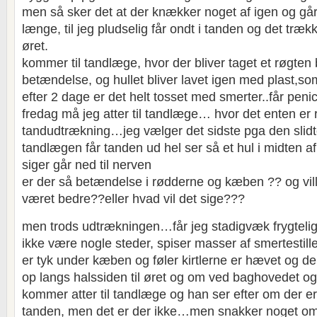
men så sker det at der knækker noget af igen og gå
længe, til jeg pludselig får ondt i tanden og det træk
øret.
kommer til tandlæge, hvor der bliver taget et røgten 
betændelse, og hullet bliver lavet igen med plast,som
efter 2 dage er det helt tosset med smerter..får penici
fredag må jeg atter til tandlæge… hvor det enten er 
tandudtrækning…jeg vælger det sidste pga den slid
tandlægen får tanden ud hel ser så et hul i midten 
siger går ned til nerven
er der så betændelse i rødderne og kæben ?? og vil
været bedre??eller hvad vil det sige???
men trods udtrækningen…får jeg stadigvæk frygtelig
ikke være nogle steder, spiser masser af smertestill
er tyk under kæben og føler kirtlerne er hævet og d
op langs halssiden til øret og om ved baghovedet og
kommer atter til tandlæge og han ser efter om der e
tanden, men det er der ikke…men snakker noget o