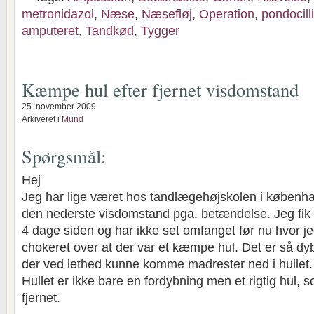
metronidazol
,
Næse
,
Næsefløj
,
Operation
,
pondocill
amputeret
,
Tandkød
,
Tygger
Kæmpe hul efter fjernet visdomstand
25. november 2009
Arkiveret i
Mund
Spørgsmål:
Hej
Jeg har lige været hos tandlægehøjskolen i københavn
den nederste visdomstand pga. betændelse. Jeg fik f
4 dage siden og har ikke set omfanget før nu hvor j
chokeret over at der var et kæmpe hul. Det er så dyb
der ved lethed kunne komme madrester ned i hullet.
Hullet er ikke bare en fordybning men et rigtig hul, 
fjernet.