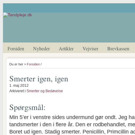
Forsiden
Nyheder
Artikler
Vejviser
Brevkassen
Du er her >
Forsiden
/
Smerter igen, igen
1. maj 2012
Arkiveret i
Smerter og Bedøvelse
Spørgsmål:
Min 5’er i venstre sides undermund gør ondt. Jeg h
tandsmerter i den i flere år. Den er rodbehandlet, m
Boret ud igen. Stadig smerter. Penicillin, Primcillin 