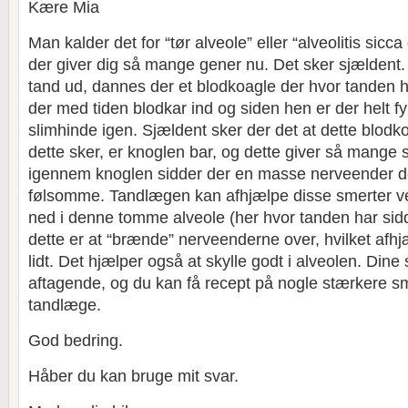
Kære Mia
Man kalder det for “tør alveole” eller “alveolitis sicc
der giver dig så mange gener nu. Det sker sjældent
tand ud, dannes der et blodkoagle der hvor tanden h
der med tiden blodkar ind og siden hen er der helt f
slimhinde igen. Sjældent sker der det at dette blodk
dette sker, er knoglen bar, og dette giver så mange s
igennem knoglen sidder der en masse nerveender d
følsomme. Tandlægen kan afhjælpe disse smerter v
ned i denne tomme alveole (her hvor tanden har sid
dette er at “brænde” nerveenderne over, hvilket af
lidt. Det hjælper også at skylle godt i alveolen. Di
aftagende, og du kan få recept på nogle stærkere sme
tandlæge.
God bedring.
Håber du kan bruge mit svar.