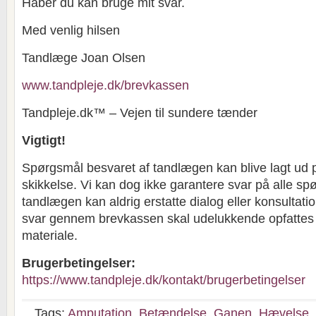
Håber du kan bruge mit svar.
Med venlig hilsen
Tandlæge Joan Olsen
www.tandpleje.dk/brevkassen
Tandpleje.dk™ – Vejen til sundere tænder
Vigtigt!
Spørgsmål besvaret af tandlægen kan blive lagt ud 
skikkelse. Vi kan dog ikke garantere svar på alle sp
tandlægen kan aldrig erstatte dialog eller konsultat
svar gennem brevkassen skal udelukkende opfatte
materiale.
Brugerbetingelser:
https://www.tandpleje.dk/kontakt/brugerbetingelser
Tags:
Amputation
,
Betændelse
,
Ganen
,
Hævelse
,