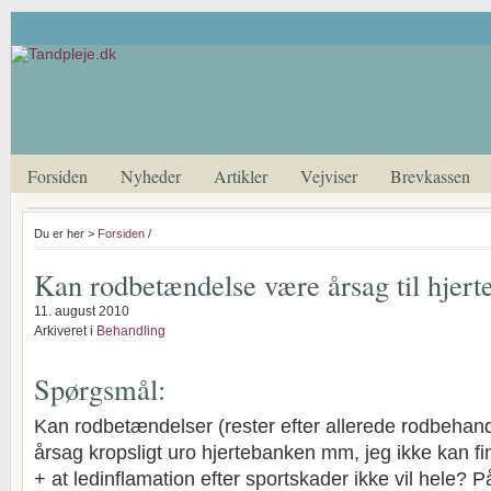
Forsiden
Nyheder
Artikler
Vejviser
Brevkassen
Du er her >
Forsiden
/
Kan rodbetændelse være årsag til hjer
11. august 2010
Arkiveret i
Behandling
Spørgsmål:
Kan rodbetændelser (rester efter allerede rodbehan
årsag kropsligt uro hjertebanken mm, jeg ikke kan f
+ at ledinflamation efter sportskader ikke vil hele? P