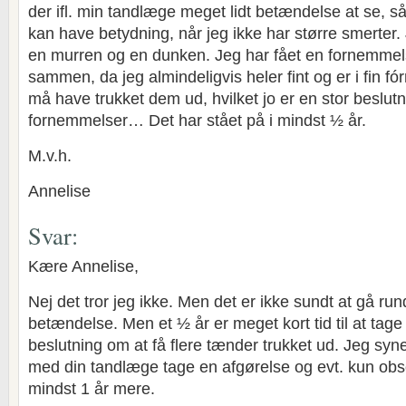
der ifl. min tandlæge meget lidt betændelse at se, s
kan have betydning, når jeg ikke har større smerter
en murren og en dunken. Jeg har fået en fornemme
sammen, da jeg almindeligvis heler fint og er i fin fó
må have trukket dem ud, hvilket jo er en stor beslut
fornemmelser… Det har stået på i mindst ½ år.
M.v.h.
Annelise
Svar:
Kære Annelise,
Nej det tror jeg ikke. Men det er ikke sundt at gå ru
betændelse. Men et ½ år er meget kort tid til at tage
beslutning om at få flere tænder trukket ud. Jeg s
med din tandlæge tage en afgørelse og evt. kun obs
mindst 1 år mere.