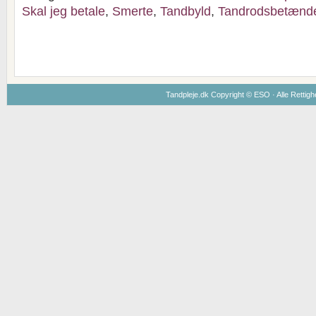
Skal jeg betale
,
Smerte
,
Tandbyld
,
Tandrodsbetænd
Tandpleje.dk Copyright ©
ESO
· Alle Rettig