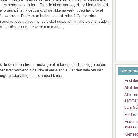
ndes nederste tænder… Troede at det var noget krydderi af en art,
 forsøg på, at få det væk, vil det ikke gå væk… Jeg har prøvet
. Desværre…. Er det mon huller min datter har? Og hvordan
ødelagt over, at jeg muligvis skal udsætte min lille pige for sådan
øv….. Håber du vil besvare min mail….
es du skal få en børnetandlæge eller tandplejer til at kigge på din
behøver nødvendigvis ikke at være et hul i tanden selv om der
SPØRGSM
oget misfarvning eller standset karies.
Er state
Skal de
Alle tæn
samme
barn 5 å
Findes 
Er der 
stress?
Kom regn