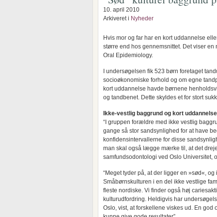
10. april 2010
Arkiveret i
Nyheder
Hvis mor og far har en kort uddannelse elle
større end hos gennemsnittet. Det viser en 
Oral Epidemiology.
I undersøgelsen fik 523 børn foretaget t
socioøkonomiske forhold og om egne tandpl
kort uddannelse havde børnene henholdsvis 
og tandbenet. Dette skyldes et for stort s
Ikke-vestlig baggrund og kort uddannelse
“I gruppen forældre med ikke vestlig bagg
gange så stor sandsynlighed for at have b
konfidensintervallerne for disse sandsynli
man skal også lægge mærke til, at det drejer
samfundsodontologi ved Oslo Universitet, og 
“Meget tyder på, at der ligger en »sød«, og 
Småbørnskulturen i en del ikke vestlige fam
fleste nordiske. Vi finder også høj cariesak
kulturudfordring. Heldigvis har undersøgel
Oslo, vist, at forskellene viskes ud. En god
kunne give gode resultater”.