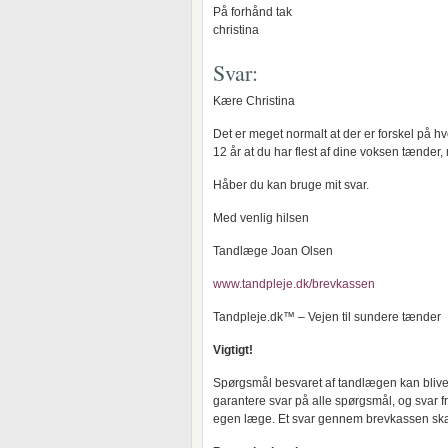
På forhånd tak
christina
Svar:
Kære Christina
Det er meget normalt at der er forskel på hv
12 år at du har flest af dine voksen tænder,
Håber du kan bruge mit svar.
Med venlig hilsen
Tandlæge Joan Olsen
www.tandpleje.dk/brevkassen
Tandpleje.dk™ – Vejen til sundere tænder
Vigtigt!
Spørgsmål besvaret af tandlægen kan blive 
garantere svar på alle spørgsmål, og svar f
egen læge. Et svar gennem brevkassen ska