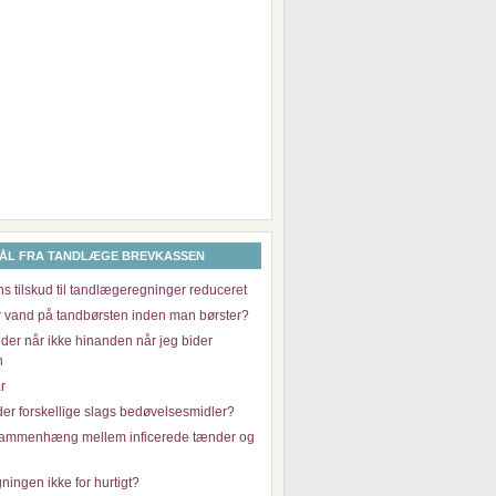
ÅL FRA TANDLÆGE BREVKASSEN
ns tilskud til tandlægeregninger reduceret
r vand på tandbørsten inden man børster?
der når ikke hinanden når jeg bider
n
r
der forskellige slags bedøvelsesmidler?
sammenhæng mellem inficerede tænder og
ingen ikke for hurtigt?