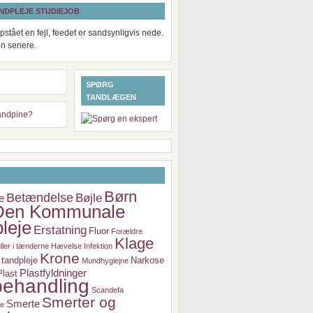
NDPLEJE STUDIEJOB
pstået en fejl, feedet er sandsynligvis nede.
en senere.
SPØRG
TANDLÆGEN
Børn
Betændelse
Bøjle
e
Den Kommunale
leje
Erstatning
Fluor
Forældre
Klage
ller i tænderne
Hævelse
Infektion
Krone
tandpleje
Narkose
Mundhygiejne
Plastfyldninger
Plast
ehandling
Scandefa
Smerter og
Smerte
je