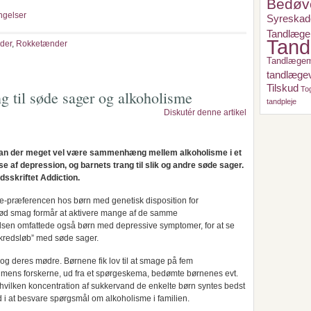
Bedøv
ngelser
Syreskad
Tandlæge
Tand
der
,
Rokketænder
Tandlæge
tandlæge
Tilskud
To
til søde sager og alkoholisme
tandpleje
Diskutér denne artikel
 kan der meget vel være sammenhæng mellem alkoholisme i et
e af depression, og barnets trang til slik og andre søde sager.
idsskriftet Addiction.
-præferencen hos børn med genetisk disposition for
 sød smag formår at aktivere mange af de samme
lsen omfattede også børn med depressive symptomer, for at se
kredsløb” med søde sager.
 og deres mødre. Børnene fik lov til at smage på fem
, imens forskerne, ud fra et spørgeskema, bedømte børnenes evt.
 hvilken koncentration af sukkervand de enkelte børn syntes bedst
 i at besvare spørgsmål om alkoholisme i familien.