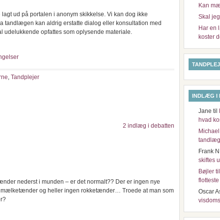
Kan mæl
lagt ud på portalen i anonym skikkelse. Vi kan dog ikke
Skal je
ra tandlægen kan aldrig erstatte dialog eller konsultation med
Har en l
l udelukkende opfattes som oplysende materiale.
koster d
ngelser
TANDPLEJ
rne
,
Tandplejer
INDLÆG I
Jane
til
hvad ko
2 indlæg i debatten
Michael
tandlæg
Frank N
skiftes 
Bøjler t
flottest
tænder nederst i munden – er det normalt?? Der er ingen nye
es mælketænder og heller ingen rokketænder… Troede at man som
Oscar A
er?
visdoms