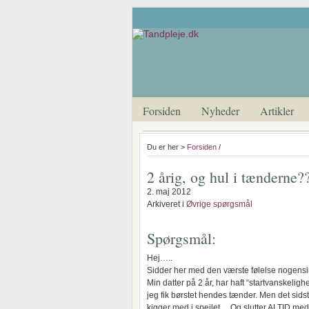
Forsiden
Nyheder
Artikler
Du er her >
Forsiden
/
2 årig, og hul i tænderne?
2. maj 2012
Arkiveret i
Øvrige spørgsmål
Spørgsmål:
Hej…..
Sidder her med den værste følelse nogensi
Min datter på 2 år, har haft “startvanskeli
jeg fik børstet hendes tænder. Men det sidste
kigger med i spejlet… Og slutter ALTID med