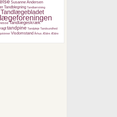
else
Susanne Andersen
er
Tandblegning
Tandbørstning
Tandlægebladet
lægeforeningen
Tandlægeskræk
messe
tandpine
vagt
Tandpleje
Tandsundhed
Visdomstand
gskinner
Århus
Ældre
Ældre