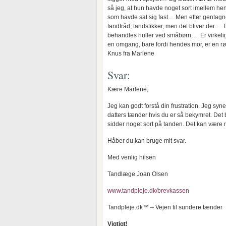
så jeg, at hun havde noget sort imellem he
som havde sat sig fast… Men efter gentagne
tandtråd, tandstikker, men det bliver der…
behandles huller ved småbørn…. Er virkelig 
en omgang, bare fordi hendes mor, er en r
Knus fra Marlene
Svar:
Kære Marlene,
Jeg kan godt forstå din frustration. Jeg syn
datters tænder hvis du er så bekymret. Det 
sidder noget sort på tanden. Det kan være n
Håber du kan bruge mit svar.
Med venlig hilsen
Tandlæge Joan Olsen
www.tandpleje.dk/brevkassen
Tandpleje.dk™ – Vejen til sundere tænder
Vigtigt!