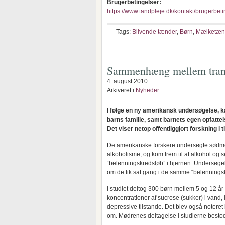
Brugerbetingelser:
https://www.tandpleje.dk/kontakt/brugerbeti
Tags:
Blivende tænder
,
Børn
,
Mælketæn
Sammenhæng mellem trang 
4. august 2010
Arkiveret i
Nyheder
I følge en ny amerikansk undersøgelse,
barns familie, samt barnets egen opfattels
Det viser netop offentliggjort forskning i t
De amerikanske forskere undersøgte sødme
alkoholisme, og kom frem til at alkohol og
“belønningskredsløb” i hjernen. Undersøge
om de fik sat gang i de samme “belønnings
I studiet deltog 300 børn mellem 5 og 12 år
koncentrationer af sucrose (sukker) i vand
depressive tilstande. Det blev også noteret
om. Mødrenes deltagelse i studierne bestod