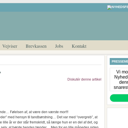
Vejviser
Brevkassen
Jobs
Kontakt
PRESSEME
?
Vi mod
Nyhede
Diskutér denne artikel
denn
snarest
nde… Følelsen af, at være den værste mor!!!
gheder” med hensyn til tandbørstning… Det var med “overgreb”, at
 lille år er der står fremskridt, så længe hun er en del af det, og
 selv, at børste hendes tænder… Men for en lille månedes siden,