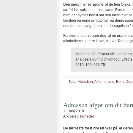
Den mest intense sødme, af de fem forskelli
ca. 14 tsk. sukker i en kop vand. Resultatet
børn der syntes bedst om den mest intense 
familien og egne symptomer på depression.
end den, de øvrige børn i undersøgelsen fo
Forskerne uderstreger dog, at en præference
alkoholisme senere i livet, skriver Tandlæg
Mennella JA, Pepino MY, Lehmann-
analgesia during childhood: Effects 
2010; 105: 666-75.
Tags:
Addiction
,
Alkoholisme
,
Børn
,
Dep
Adressen afgør om dit barn
11. maj 2010
Arkiveret i
Nyheder
De færreste forældre tænker på, at dere