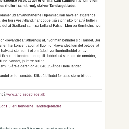
 undersøgelse viser, at der er en markant sammenhæng mellem
es (huller i tænderne), skriver Tandlægebladet.
 kommer ud af vandhanerne i hjemmet, kan have en afgørende
der bor i Vestjylland, har dobbelt så stor risiko for at få huller i
e del af Sjælland samt på Lolland-Falster, Møn og Bornholm, hvor
i drikkevandet alt afhængig af, hvor man befinder sig i landet. Bor
 en høj koncentration af fluor i drikkevandet, kan det betyde, at
 halvt så stor som i et område, hvor fluorindholdet er lavt –
t få huller i tænderne er op til dobbelt så stor som de områder,
luor i vandet, jo færre huller.
rn i 5-års-alderen og 43.848 15-årige i hele landet.
det er i dit område. Klik på billedet for at se større billede.
r på
www.tandlaegebladet.dk
uor
,
Huller i tænderne
,
Tandlægebladet
åvirker småbørns cariesrisiko