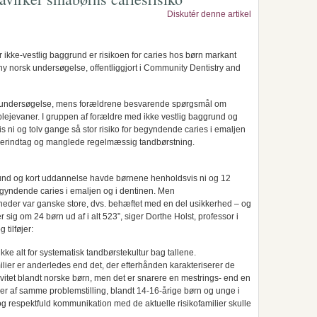
Diskutér denne artikel
r ikke-vestlig baggrund er risikoen for caries hos børn markant
ny norsk undersøgelse, offentliggjort i Community Dentistry and
andundersøgelse, mens forældrene besvarende spørgsmål om
ejevaner. I gruppen af forældre med ikke vestlig baggrund og
ni og tolv gange så stor risiko for begyndende caries i emaljen
ukkerindtag og manglede regelmæssig tandbørstning.
rund og kort uddannelse havde børnene henholdsvis ni og 12
egyndende caries i emaljen og i dentinen. Men
gheder var ganske store, dvs. behæftet med en del usikkerhed – og
 sig om 24 børn ud af i alt 523”, siger Dorthe Holst, professor i
tilføjer:
ikke alt for systematisk tandbørstekultur bag tallene.
ilier er anderledes end det, der efterhånden karakteriserer de
tivitet blandt norske børn, men det er snarere en mestrings- end en
ser af samme problemstilling, blandt 14-16-årige børn og unge i
 og respektfuld kommunikation med de aktuelle risikofamilier skulle