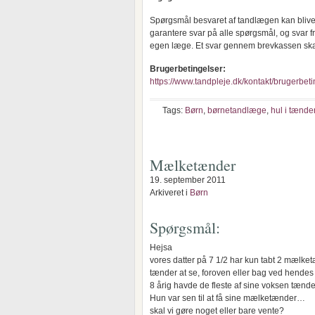
Spørgsmål besvaret af tandlægen kan blive 
garantere svar på alle spørgsmål, og svar f
egen læge. Et svar gennem brevkassen ska
Brugerbetingelser:
https://www.tandpleje.dk/kontakt/brugerbeti
Tags:
Børn
,
børnetandlæge
,
hul i tænde
Mælketænder
19. september 2011
Arkiveret i
Børn
Spørgsmål:
Hejsa
vores datter på 7 1/2 har kun tabt 2 mælke
tænder at se, foroven eller bag ved hend
8 årig havde de fleste af sine voksen tænd
Hun var sen til at få sine mælketænder…
skal vi gøre noget eller bare vente?