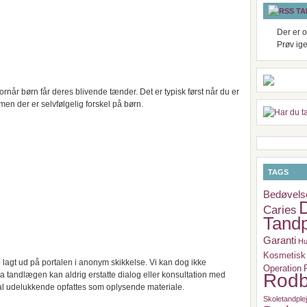
TA
Der er o
Prøv ig
ornår børn får deres blivende tænder. Det er typisk først når du er
 men der er selvfølgelig forskel på børn.
TAGS
Bedøvels
Caries
Tandp
Garanti
Hu
Kosmetisk 
lagt ud på portalen i anonym skikkelse. Vi kan dog ikke
Operation
ra tandlægen kan aldrig erstatte dialog eller konsultation med
Rodb
l udelukkende opfattes som oplysende materiale.
Skoletandple