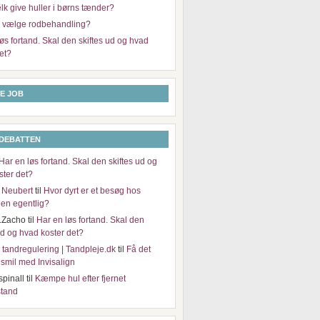
k give huller i børns tænder?
g vælge rodbehandling?
øs fortand. Skal den skiftes ud og hvad
et?
E JOB
 DEBATTEN
Har en løs fortand. Skal den skiftes ud og
ster det?
 Neubert
til
Hvor dyrt er et besøg hos
en egentlig?
.Zacho
til
Har en løs fortand. Skal den
ud og hvad koster det?
il tandregulering | Tandpleje.dk
til
Få det
e smil med Invisalign
spinall
til
Kæmpe hul efter fjernet
tand