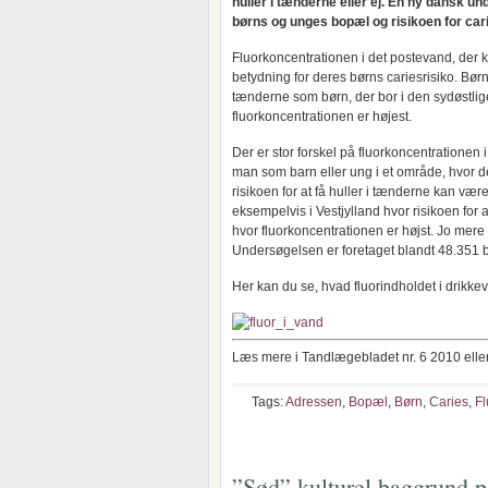
huller i tænderne eller ej. En ny dansk
børns og unges bopæl og risikoen for cari
Fluorkoncentrationen i det postevand, der
betydning for deres børns cariesrisiko. Børn, 
tænderne som børn, der bor i den sydøstlig
fluorkoncentrationen er højest.
Der er stor forskel på fluorkoncentrationen 
man som barn eller ung i et område, hvor der
risikoen for at få huller i tænderne kan være
eksempelvis i Vestjylland hvor risikoen for a
hvor fluorkoncentrationen er højst. Jo mere f
Undersøgelsen er foretaget blandt 48.351 bø
Her kan du se, hvad fluorindholdet i drikkevan
Læs mere i Tandlægebladet nr. 6 2010 elle
Tags:
Adressen
,
Bopæl
,
Børn
,
Caries
,
Fl
”Sød” kulturel baggrund p