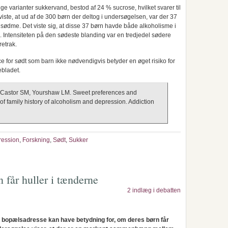
ge varianter sukkervand, bestod af 24 % sucrose, hvilket svarer til
 viste, at ud af de 300 børn der deltog i undersøgelsen, var der 37
sødme. Det viste sig, at disse 37 børn havde både alkoholisme i
 Intensiteten på den sødeste blanding var en tredjedel sødere
retrak.
 for sødt som barn ikke nødvendigvis betyder en øget risiko for
ebladet.
Castor SM, Yourshaw LM. Sweet preferences and
of family history of alcoholism and depression. Addiction
ression
,
Forskning
,
Sødt
,
Sukker
 får huller i tænderne
2 indlæg i debatten
s bopælsadresse kan have betydning for, om deres børn får