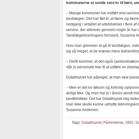
kommunerne at sende sms’er til børn, un
– Mange kommuner har indført sms-service
tandlægen. Det har ført til, at færre og fæ
nedgang i antallet af udeblivelser i flere 
service, der allerede gennem nogle år har v
Tandlægeforeningens formand, Susanne A
Hvis man glemmer at gå til tandlægen, ris
sig så meget, at de kræver mere behandling,
– Dertil kommer, at det også samfundsøkono
står jo personale klar til at udføre en pla
Datatilsynet har påpeget, at man skal pass
– Men er det en følsom og fortrolig oplysni
ærligt ikke. Og man har jo i årevis sendt 
tandklinikker. Det har Datatilsynet mig beke
man ikke skulle kunne udnytte teknologiens 
Susanne Andersen.
Tags:
Datatilsynet
,
Påmindelse
,
SMS
,
S