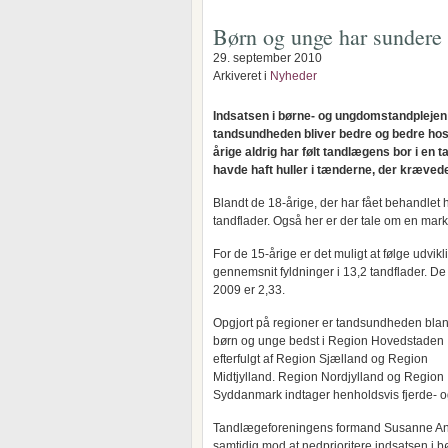
Børn og unge har sundere
29. september 2010
Arkiveret i
Nyheder
Indsatsen i børne- og ungdomstandplejen b
tandsundheden bliver bedre og bedre hos la
årige aldrig har følt tandlægens bor i en t
havde haft huller i tænderne, der kræved
Blandt de 18-årige, der har fået behandlet hul
tandflader. Også her er der tale om en marka
For de 15-årige er det muligt at følge udvik
gennemsnit fyldninger i 13,2 tandflader. De n
2009 er 2,33.
Opgjort på regioner er tandsundheden blan
børn og unge bedst i Region Hovedstaden
efterfulgt af Region Sjælland og Region
Midtjylland. Region Nordjylland og Region
Syddanmark indtager henholdsvis fjerde- 
Tandlægeforeningens formand Susanne Ande
samtidig mod at nedprioritere indsatsen i