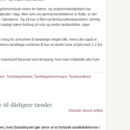
byggelsesindsats inden for børne- og ungdomstandplejen har
 tænder i dag. Men selv om gennemsnitstallene er flotte, er der
 i tænderne. Og så har vi fået nyt tandsundhedsproblem, nemlig
stadigt større forbrug af cola og andre læskedrikke, siger
 brug for at komme til tandlæge meget ofte, mens der også er
eres tandlæge vurderes til kun at skulle have et tjek med 1-2 års
g individuelt tilpasset end dengang, hvor man indkaldte alle hver
sen
,
Tandlægebladet
,
Tandlægeforeningen
,
Tandsundhed
,
 til dårligere tænder
Diskutér denne artikel
en, hvis Datatilsynet gør alvor af at forbyde tandklinikkerne i