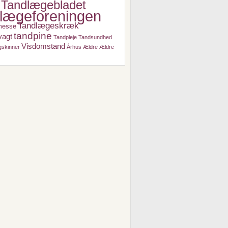
Tandlægebladet
lægeforeningen
Tandlægeskræk
messe
tandpine
vagt
Tandpleje
Tandsundhed
Visdomstand
gskinner
Århus
Ældre
Ældre