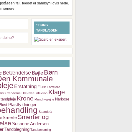
pstået en fejl, feedet er sandsynligvis nede.
en senere.
SPØRG
TANDLÆGEN
Børn
Betændelse
Bøjle
e
Den Kommunale
leje
Erstatning
Fluor
Forældre
Klage
ller i tænderne
Hævelse
Infektion
Krone
tandpleje
Narkose
Mundhygiejne
Plastfyldninger
Plast
ehandling
Scandefa
Smerter og
Smerte
je
else
Susanne Andersen
er
Tandblegning
Tandbørstning