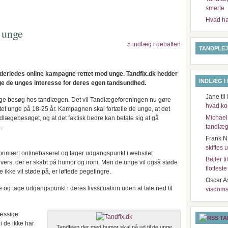
smerte
Hvad har
 unge
5 indlæg i debatten
TANDPLEJ
derledes online kampagne rettet mod unge. Tandfix.dk hedder
INDLÆG I
ge de unges interesse for deres egen tandsundhed.
Jane
til
ge besøg hos tandlægen. Det vil Tandlægeforeningen nu gøre
hvad ko
et unge på 18-25 år. Kampagnen skal fortælle de unge, at det
Michael
lægebesøget, og at det faktisk bedre kan betale sig at gå
tandlæg
.
Frank N
skiftes 
primært onlinebaseret og tager udgangspunkt i websitet
Bøjler t
ivers, der er skabt på humor og ironi. Men de unge vil også støde
flottest
kke vil støde på, er løftede pegefingre.
Oscar A
 og tage udgangspunkt i deres livssituation uden at tale ned til
visdoms
mæssige
TA
 de ikke har
Tandfeen der med humor skal nå ud til de unge