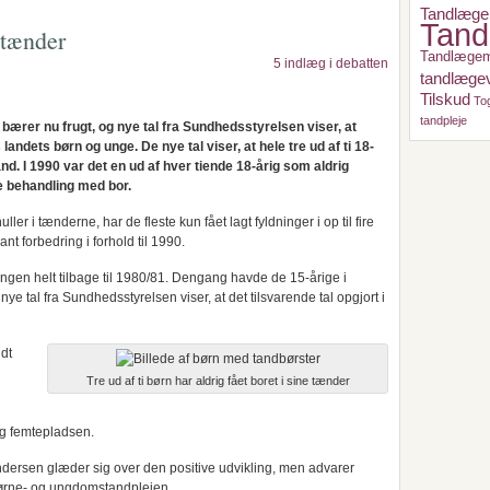
Tandlæge
Tand
 tænder
Tandlæge
5 indlæg i debatten
tandlæge
Tilskud
To
tandpleje
ærer nu frugt, og nye tal fra Sundhedsstyrelsen viser, at
ndets børn og unge. De nye tal viser, at hele tre ud af ti 18-
and. I 1990 var det en ud af hver tiende 18-årig som aldrig
e behandling med bor.
ler i tænderne, har de fleste kun fået lagt fyldninger i op til fire
nt forbedring i forhold til 1990.
lingen helt tilbage til 1980/81. Dengang havde de 15-årige i
ye tal fra Sundhedsstyrelsen viser, at det tilsvarende tal opgjort i
dt
Tre ud af ti børn har aldrig fået boret i sine tænder
og femtepladsen.
rsen glæder sig over den positive udvikling, men advarer
 børne- og ungdomstandplejen.