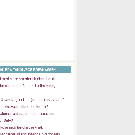
ÅL FRA TANDLÆGE BREVKASSEN
 med store smerter i kæben i et år
/betændelse efter tand udtrækning
få tandlægen til at fjerne en skæv tand?
g ikke være tilbudt en krone?
ationer ved næsen efter operation
er Sølv?
rkose mod tandlægeskræk
en virker så uforstående overfor min