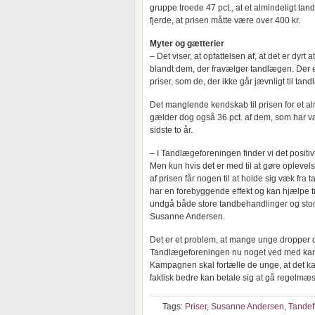
gruppe troede 47 pct., at et almindeligt ta
fjerde, at prisen måtte være over 400 kr.
Myter og gætterier
– Det viser, at opfattelsen af, at det er dyrt
blandt dem, der fravælger tandlægen. Der 
priser, som de, der ikke går jævnligt til ta
Det manglende kendskab til prisen for et 
gælder dog også 36 pct. af dem, som har væ
sidste to år.
– I Tandlægeforeningen finder vi det positivt
Men kun hvis det er med til at gøre oplevel
af prisen får nogen til at holde sig væk fr
har en forebyggende effekt og kan hjælpe ti
undgå både store tandbehandlinger og sto
Susanne Andersen.
Det er et problem, at mange unge dropper
Tandlægeforeningen nu noget ved med 
Kampagnen skal fortælle de unge, at det k
faktisk bedre kan betale sig at gå regelmæs
Tags:
Priser
,
Susanne Andersen
,
Tandef