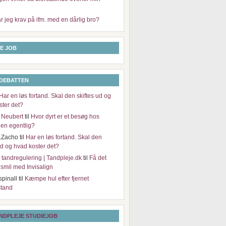
 jeg krav på ifm. med en dårlig bro?
E JOB
 DEBATTEN
Har en løs fortand. Skal den skiftes ud og
ster det?
 Neubert
til
Hvor dyrt er et besøg hos
en egentlig?
.Zacho
til
Har en løs fortand. Skal den
ud og hvad koster det?
il tandregulering | Tandpleje.dk
til
Få det
e smil med Invisalign
spinall
til
Kæmpe hul efter fjernet
tand
NDPLEJE STUDIEJOB