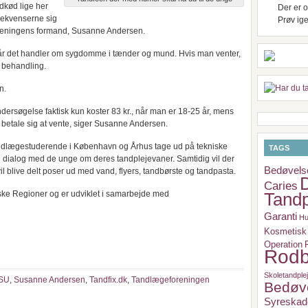
kød lige her
Der er o
sekvenserne sig
Prøv ig
eforeningens formand, Susanne Andersen.
t, når det handler om sygdomme i tænder og mund. Hvis man venter,
 behandling.
n.
dersøgelse faktisk kun koster 83 kr., når man er 18-25 år, mens
 betale sig at vente, siger Susanne Andersen.
andlægestuderende i København og Århus tage ud på tekniske
TAGS
dialog med de unge om deres tandplejevaner. Samtidig vil der
Bedøvels
 blive delt poser ud med vand, flyers, tandbørste og tandpasta.
Caries
ske Regioner og er udviklet i samarbejde med
Tandp
Garanti
Hu
Kosmetisk 
Operation
Rodb
Skoletandple
SU
,
Susanne Andersen
,
Tandfix.dk
,
Tandlægeforeningen
Bedøv
Syreskad