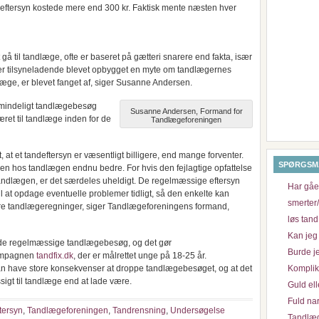
ndeftersyn kostede mere end 300 kr. Faktisk mente næsten hver
 at gå til tandlæge, ofte er baseret på gætteri snarere end fakta, især
er tilsyneladende blevet opbygget en myte om tandlægernes
ndlæge, er blevet fanget af, siger Susanne Andersen.
almindeligt tandlægebesøg
Susanne Andersen, Formand for
ret til tandlæge inden for de
Tandlægeforeningen
, at et tandeftersyn er væsentligt billigere, end mange forventer.
SPØRGSM
sen hos tandlægen endnu bedre. For hvis den fejlagtige opfattelse
a tandlægen, er det særdeles uheldigt. De regelmæssige eftersyn
Har gået
l at opdage eventuelle problemer tidligt, så den enkelte kan
smerter
re tandlægeregninger, siger Tandlægeforeningens formand,
løs tand
Kan jeg 
 de regelmæssige tandlægebesøg, og det gør
Burde je
kampagnen
tandfix.dk
, der er målrettet unge på 18-25 år.
an have store konsekvenser at droppe tandlægebesøget, og at det
Komplik
sigt til tandlæge end at lade være.
Guld ell
Fuld na
tersyn
,
Tandlægeforeningen
,
Tandrensning
,
Undersøgelse
Tandlæg