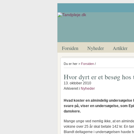
Forsiden
Nyheder
Artikler
Du er her >
Forsiden
/
Hvor dyrt er et besøg hos
13. oktober 2010
Arkiveret i
Nyheder
Hvad koster en almindelig undersøgelse 
svare på, viser en undersøgelse, som Epi
danskere.
Mange unge ved nemlig ikke, at en almindel
voksne over 25 år skal betale 142 kr. En ta
Blandt deltagerne i undersøgelsen havde hv