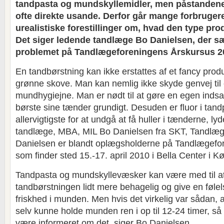
tandpasta og mundskyllemidler, men påstandene
ofte direkte usande. Derfor går mange forbruger
urealistiske forestillinger om, hvad den type pro
Det siger ledende tandlæge Bo Danielsen, der sæ
problemet på Tandlægeforeningens Årskursus 2
En tandbørstning kan ikke erstattes af et fancy produ
grønne skove. Man kan nemlig ikke skyde genvej til
mundhygiejne. Man er nødt til at gøre en egen indsa
børste sine tænder grundigt. Desuden er fluor i tan
allervigtigste for at undgå at få huller i tænderne, ly
tandlæge, MBA, MIL Bo Danielsen fra SKT, Tandlæg
Danielsen er blandt oplægsholderne på Tandlægefo
som finder sted 15.-17. april 2010 i Bella Center i 
Tandpasta og mundskyllevæsker kan være med til a
tandbørstningen lidt mere behagelig og give en føle
friskhed i munden. Men hvis det virkelig var sådan, a
selv kunne holde munden ren i op til 12-24 timer, så 
være informeret om det, siger Bo Danielsen.