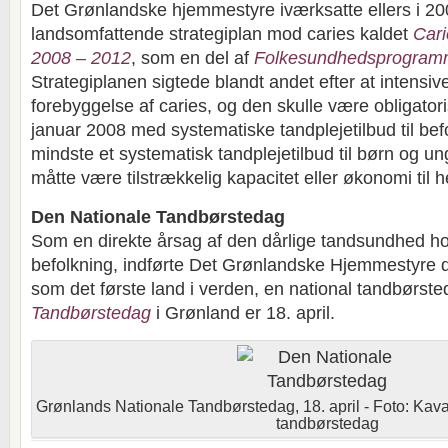
Det Grønlandske hjemmestyre iværksatte ellers i 2
landsomfattende strategiplan mod caries kaldet
Cari
2008 – 2012
, som en del af
Folkesundhedsprogramm
Strategiplanen sigtede blandt andet efter at intensiv
forebyggelse af caries, og den skulle være obligator
januar 2008 med systematiske tandplejetilbud til befo
mindste et systematisk tandplejetilbud til børn og un
måtte være tilstrækkelig kapacitet eller økonomi til 
Den Nationale Tandbørstedag
Som en direkte årsag af den dårlige tandsundhed h
befolkning, indførte Det Grønlandske Hjemmestyre d
som det første land i verden, en national tandbørst
Tandbørstedag
i Grønland er 18. april.
Grønlands Nationale Tandbørstedag, 18. april - Foto: Ka
tandbørstedag