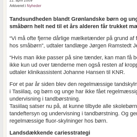
22. april 2009
Arkiveret i
Nyheder
Tandsundheden blandt Grønlandske børn og unge 
småbørn helt ned til et års alderen får trukket 
“Vi må ofte fjerne dårlige mælketænder på grund af
hos småbørn”, udtaler tandlæge Jørgen Ramstedt Jen
“Hvis man ikke passer på sine tænder, kan man få b
ikke kun ud over tænderne men også resten af kropp
udtaler klinikassistent Johanne Hansen til KNR.
For et par år siden blev den regelmæssige tandskyln
i Tasiilaq, og børn og unge har ikke fået regelmæssi
undervisning i tandbørstning.
Tasiilaq satser nu på, at kunne tilbyde alle skolebø
tandeftersyn og undervisning i tandbørstning. Og ge
regelmæssige fluor-skylninger hos børn.
Landsdækkende cariesstrategi