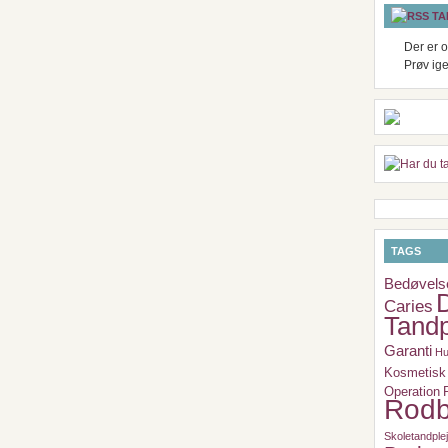
TA
Der er o
Prøv ig
TAGS
Bedøvels
Caries
Tandp
Garanti
Hu
Kosmetisk 
Operation
Rodb
Skoletandple