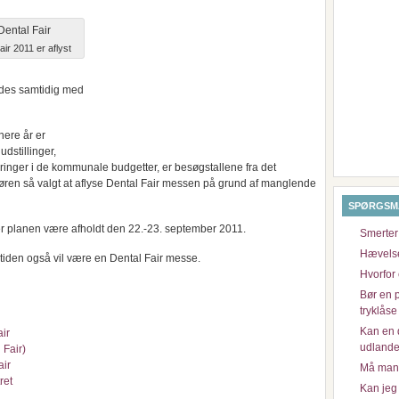
air 2011 er aflyst
oldes samtidig med
nere år er
dstillinger,
inger i de kommunale budgetter, er besøgstallene fra det
gøren så valgt at aflyse Dental Fair messen på grund af manglende
SPØRGSM
ter planen være afholdt den 22.-23. september 2011.
Smerter
Hævelse 
mtiden også vil være en Dental Fair messe.
Hvorfor
Bør en 
tryklåse
Kan en d
ir
udlande
Fair)
air
Må man i
ret
Kan jeg 