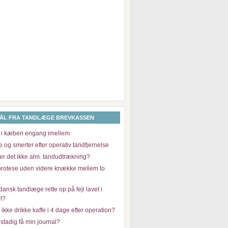
ÅL FRA TANDLÆGE BREVKASSEN
 i kæben engang imellem
og smerter efter operativ tandfjernelse
 er det ikke alm. tandudtrækning?
protese uden videre knække mellem to
ansk tandlæge rette op på fejl lavet i
t?
kke drikke kaffe i 4 dage efter operation?
stadig få min journal?