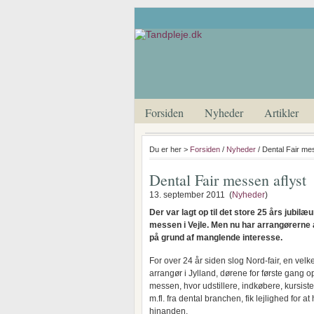
Forsiden
Nyheder
Artikler
Du er her >
Forsiden
/
Nyheder
/ Dental Fair mes
Dental Fair messen aflyst
13. september 2011 (
Nyheder
)
Der var lagt op til det store 25 års jubilæ
messen i Vejle. Men nu har arrangørerne
på grund af manglende interesse.
For over 24 år siden slog Nord-fair, en vel
arrangør i Jylland, dørene for første gang op
messen, hvor udstillere, indkøbere, kursist
m.fl. fra dental branchen, fik lejlighed for at
hinanden.