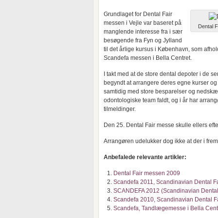
Grundlaget for Dental Fair
messen i Vejle var baseret på
Dental F
manglende interesse fra i sær
besøgende fra Fyn og Jylland
til det årlige kursus i København, som afh
Scandefa messen i Bella Centret.
I takt med at de store dental depoter i de se
begyndt at arrangere deres egne kurser og u
samtidig med store besparelser og nedskær
odontologiske team faldt, og i år har arran
tilmeldinger.
Den 25. Dental Fair messe skulle ellers ef
Arrangøren udelukker dog ikke at der i fre
Anbefalede relevante artikler:
Dental Fair messen 2009
Scandefa 2011, Scandinavian Dental Fa
SCANDEFA 2012 (Scandinavian Dental 
Scandefa 2010, Scandinavian Dental F
Scandefa, Tandlægemesse i Bella Cent