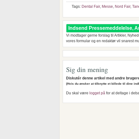
Tags:
Dental Fair
,
Messe
,
Nord Fair
,
Tan
Indsend Pressemeddelelse, Art
Vi modtager gerne forslag til Artikler, Nyhe
vores formular og en redaktør vil snarest m
Sig din mening
Diskutér denne artikel med andre bruger
(Hvis du ønsker at tilknytte et billede til dine i
Du skal være
logget på
for at deltage i deba