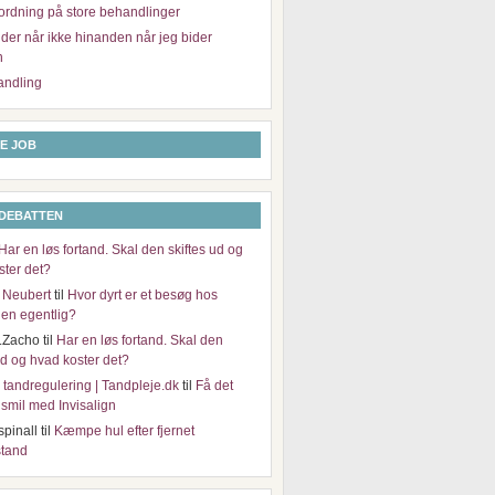
ordning på store behandlinger
der når ikke hinanden når jeg bider
n
andling
E JOB
 DEBATTEN
Har en løs fortand. Skal den skiftes ud og
ster det?
 Neubert
til
Hvor dyrt er et besøg hos
en egentlig?
.Zacho
til
Har en løs fortand. Skal den
ud og hvad koster det?
il tandregulering | Tandpleje.dk
til
Få det
e smil med Invisalign
spinall
til
Kæmpe hul efter fjernet
tand