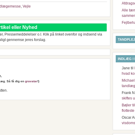
Afdrags
dlægemesse
,
Vejle
Alle tæn
samme
Fejlbeh
ikel eller Nyhed
der, Pressemeddelelser o.l. Klik på linket ovenfor og indsend via
uligt gennemse jeres forslag.
TANDPLEJ
INDLÆG I
Jane
til
hvad ko
e.
Michael
ndlæg. Så få dig en
gravatar
!)
tandlæg
tten.
Frank N
skiftes 
Bøjler t
flottest
Oscar A
visdoms