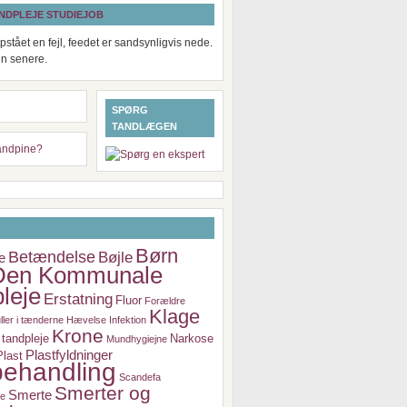
NDPLEJE STUDIEJOB
pstået en fejl, feedet er sandsynligvis nede.
en senere.
SPØRG
TANDLÆGEN
Børn
Betændelse
Bøjle
e
Den Kommunale
leje
Erstatning
Fluor
Forældre
Klage
ller i tænderne
Hævelse
Infektion
Krone
tandpleje
Narkose
Mundhygiejne
Plastfyldninger
Plast
ehandling
Scandefa
Smerter og
Smerte
je