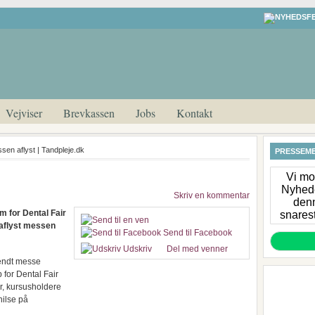
Vejviser
Brevkassen
Jobs
Kontakt
sen aflyst | Tandpleje.dk
PRESSEME
Vi mod
Nyhede
Skriv en kommentar
denn
um for Dental Fair
snarest
 aflyst messen
Send til Facebook
Udskriv
Del med venner
kendt messe
 for Dental Fair
er, kursusholdere
 hilse på