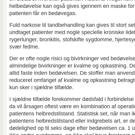
helbedøvelse kan også gives igennem en maske for 
patienten får en bedøvegas.
Fuld narkose til tandbehandling kan gives til stort set
undtaget patienter med nogle specielle kroniske lid
rygerlunger, bronkitis, stofskifte sygdomme, hjert
svær fedme.
Der er ofte nogle risici og bivirkninger ved bedøvels
almindelige bivirkninger er kvalme og opkastning. De
altid faste inden bedøvelsen. De stoffer man anvend
reduceret omfanget af kvalme og opkastning betragte
kun sker i sjældne tilfælde.
I sjældne tilfælde forekommer dødsfald i forbindel
da vil årsagen oftest være en kombination af operat
patientens helbredstilstand. Statistisk set, når man i
patientens helbredstilstand eller indgrebets art, er 
dødelighed op til seks dage efter bedøvelsen ca. 1 