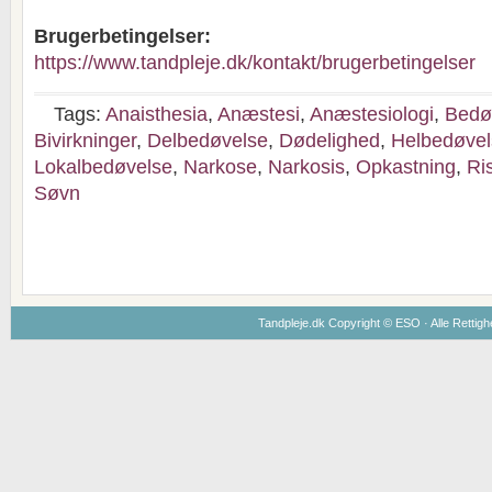
Brugerbetingelser:
https://www.tandpleje.dk/kontakt/brugerbetingelser
Tags:
Anaisthesia
,
Anæstesi
,
Anæstesiologi
,
Bedø
Bivirkninger
,
Delbedøvelse
,
Dødelighed
,
Helbedøvel
Lokalbedøvelse
,
Narkose
,
Narkosis
,
Opkastning
,
Ris
Søvn
Tandpleje.dk Copyright ©
ESO
· Alle Rettig