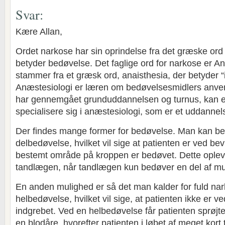
Svar:
Kære Allan,
Ordet narkose har sin oprindelse fra det græske ord
betyder bedøvelse. Det faglige ord for narkose er A
stammer fra et græsk ord, anaisthesia, der betyder “
Anæstesiologi er læren om bedøvelsesmidlers anve
har gennemgået grunduddannelsen og turnus, kan e
specialisere sig i anæstesiologi, som er et uddannel
Der findes mange former for bedøvelse. Man kan be
delbedøvelse, hvilket vil sige at patienten er ved be
bestemt område på kroppen er bedøvet. Dette opleve
tandlægen, når tandlægen kun bedøver en del af m
En anden mulighed er så det man kalder for fuld nar
helbedøvelse, hvilket vil sige, at patienten ikke er 
indgrebet. Ved en helbedøvelse får patienten sprøjte
en blodåre, hvorefter patienten i løbet af meget kort t