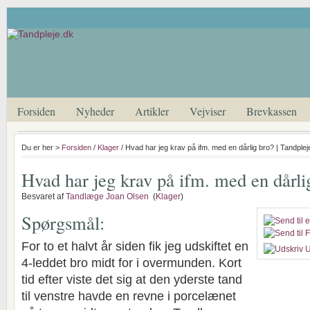
Forsiden
Nyheder
Artikler
Vejviser
Brevkassen
Du er her >
Forsiden
/
Klager
/ Hvad har jeg krav på ifm. med en dårlig bro? | Tandplej
Hvad har jeg krav på ifm. med en dårli
Besvaret af
Tandlæge Joan Olsen
(
Klager
)
Spørgsmål:
For to et halvt år siden fik jeg udskiftet en
U
4-leddet bro midt for i overmunden. Kort
tid efter viste det sig at den yderste tand
til venstre havde en revne i porcelænet