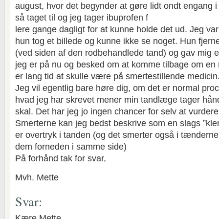
august, hvor det begynder at gøre lidt ondt engang i
så taget til og jeg tager ibuprofen f
lere gange dagligt for at kunne holde det ud. Jeg var
hun tog et billede og kunne ikke se noget. Hun fjer
(ved siden af den rodbehandlede tand) og gav mig en
jeg er på nu og besked om at komme tilbage om en
er lang tid at skulle være på smertestillende medicin
Jeg vil egentlig bare høre dig, om det er normal pro
hvad jeg har skrevet mener min tandlæge tager hå
skal. Det har jeg jo ingen chancer for selv at vurdere
Smerterne kan jeg bedst beskrive som en slags ”k
er overtryk i tanden (og det smerter også i tænderne v
dem forneden i samme side)
På forhånd tak for svar,
Mvh. Mette
Svar:
Kære Mette,