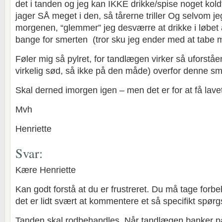
det i tanden og jeg kan IKKE drikke/spise noget kol
jager SÅ meget i den, så tårerne triller Og selvom je
morgenen, “glemmer” jeg desværre at drikke i løbet a
bange for smerten (tror sku jeg ender med at tabe m
Føler mig så pylret, for tandlægen virker så uforståen
virkelig sød, så ikke på den måde) overfor denne sm
Skal derned imorgen igen – men det er for at få lavet
Mvh
Henriette
Svar:
Kære Henriette
Kan godt forstå at du er frustreret. Du må tage forbeh
det er lidt svært at kommentere et så specifikt spør
Tanden skal rodbehandles. Når tandlægen banker på