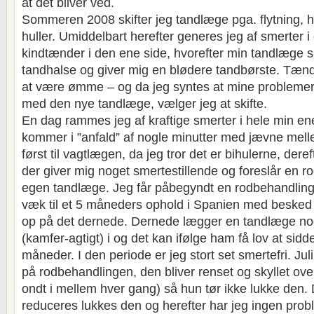
at det bliver ved.
Sommeren 2008 skifter jeg tandlæge pga. flytning, he
huller. Umiddelbart herefter generes jeg af smerter 
kindtænder i den ene side, hvorefter min tandlæge 
tandhalse og giver mig en blødere tandbørste. Tæn
at være ømme – og da jeg syntes at mine problemer 
med den nye tandlæge, vælger jeg at skifte.
En dag rammes jeg af kraftige smerter i hele min en
kommer i ”anfald” af nogle minutter med jævne mel
først til vagtlægen, da jeg tror det er bihulerne, dere
der giver mig noget smertestillende og foreslår en 
egen tandlæge. Jeg får påbegyndt en rodbehandling 
væk til et 5 måneders ophold i Spanien med besked 
op på det dernede. Dernede lægger en tandlæge no
(kamfer-agtigt) i og det kan ifølge ham få lov at sid
måneder. I den periode er jeg stort set smertefri. Juli
på rodbehandlingen, den bliver renset og skyllet ove
ondt i mellem hver gang) så hun tør ikke lukke den.
reduceres lukkes den og herefter har jeg ingen probl