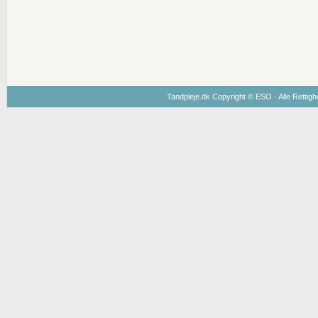
Tandpleje.dk Copyright ©
ESO
· Alle Rettig