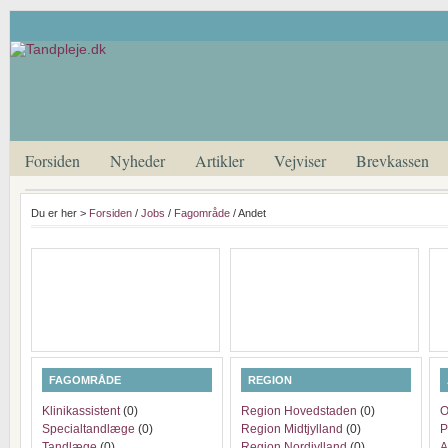
Forsiden
Nyheder
Artikler
Vejviser
Brevkassen
Du er her >
Forsiden
/
Jobs
/
Fagområde
/ Andet
FAGOMRÅDE
REGION
Klinikassistent
(0)
Region Hovedstaden
(0)
O
Specialtandlæge
(0)
Region Midtjylland
(0)
P
Tandlæge
(0)
Region Nordjylland
(0)
A