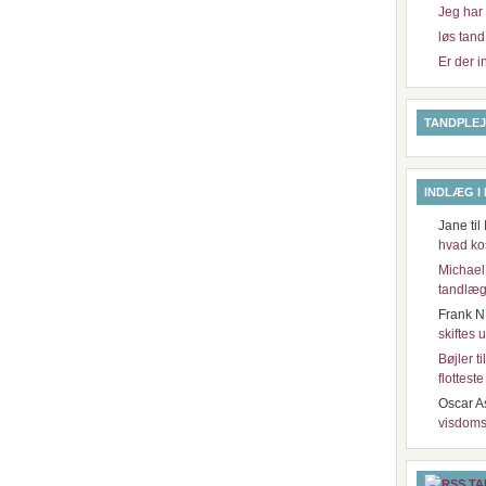
Jeg har 
løs tand
Er der i
TANDPLEJ
INDLÆG I
Jane
til
hvad ko
Michael
tandlæg
Frank N
skiftes 
Bøjler t
flottest
Oscar A
visdoms
TA