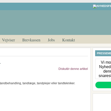
Vejviser
Brevkassen
Jobs
Kontakt
PRESSEME
r
Vi mod
Nyhede
Diskutér denne artikel
denn
snarest
tandbehandling, tandlæge, tandplejer eller tandtekniker.