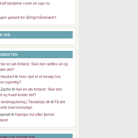
haft tandpine i over en uge nu
ngen garanti for dårligt håndværk?
E JOB
 DEBATTEN
Har en løs fortand. Skal den skiftes ud og
ster det?
 Neubert
til
Hvor dyrt er et besøg hos
en egentlig?
.Zacho
til
Har en løs fortand. Skal den
ud og hvad koster det?
il tandregulering | Tandpleje.dk
til
Få det
e smil med Invisalign
spinall
til
Kæmpe hul efter fjernet
tand
NDPLEJE STUDIEJOB