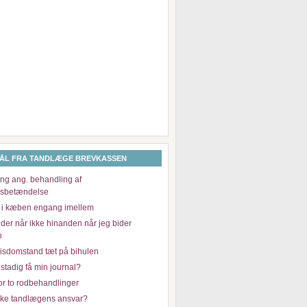
ÅL FRA TANDLÆGE BREVKASSEN
ng ang. behandling af
dsbetændelse
 i kæben engang imellem
der når ikke hinanden når jeg bider
n
visdomstand tæt på bihulen
stadig få min journal?
or to rodbehandlinger
ikke tandlægens ansvar?