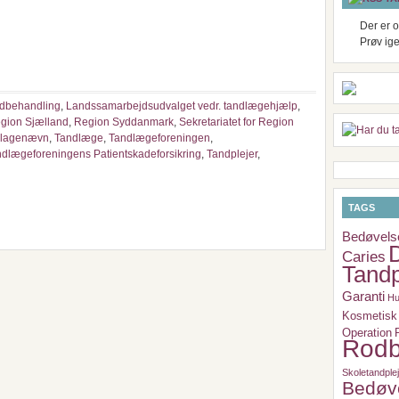
Der er o
Prøv ig
ndbehandling
,
Landssamarbejdsudvalget vedr. tandlægehjælp
,
gion Sjælland
,
Region Syddanmark
,
Sekretariatet for Region
klagenævn
,
Tandlæge
,
Tandlægeforeningen
,
dlægeforeningens Patientskadeforsikring
,
Tandplejer
,
TAGS
Bedøvels
Caries
Tandp
Garanti
Hu
Kosmetisk 
Operation
Rodb
Skoletandple
Bedøv