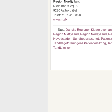
Region Nordjylland
Niels Bohrs Vej 30
9220 Aalborg Øst
Telefon: 96 35 10 00
www.rn.dk
Tags:
Danske Regioner
,
Klager over ta
Region Midtjylland
,
Region Nordjylland
,
Re
Hovedstaden
,
Sundhedsvæsenets Patient
Tandlægeforeningens Patientforsikring
,
Tan
Tandtekniker