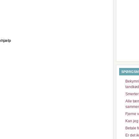
ehjælp
SPØRGSM
Bekymri
tandkø
Smerter
Alle tæn
samme
Fjerne 
Kan jeg 
Betale f
Er det 