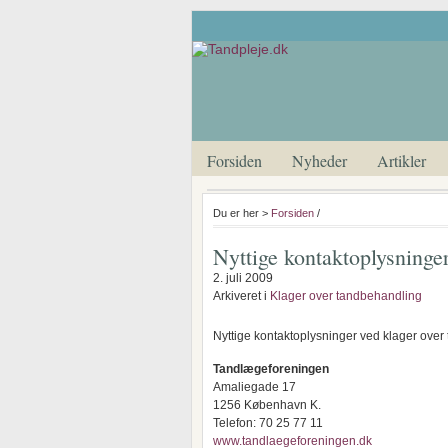
Forsiden
Nyheder
Artikler
Du er her >
Forsiden
/
Nyttige kontaktoplysninge
2. juli 2009
Arkiveret i
Klager over tandbehandling
Nyttige kontaktoplysninger ved klager over 
Tandlægeforeningen
Amaliegade 17
1256 København K.
Telefon: 70 25 77 11
www.tandlaegeforeningen.dk