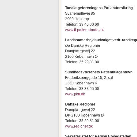
Tandlægeforeningens Patientforsikring
Svanemøllevej 85
2900 Hellerup
Telefon: 39 46 00 60
www.tf-patientskade.dk/
Landssamarbejdsudvalget vedr. tandlæg
c/o Danske Regioner
Dampfærgevej 22
2100 København Ø
Telefon: 35 29 81 00
Sundhedsvæsenets Patientklagenævn
Frederiksborggade 15, 2. sal
1360 København K
Telefon: 33 38 95 00
www.pkn.dk
Danske Regioner
Dampfærgevej 22
DK 2100 København Ø
Telefon: 35 29 81 00
www.regioner.dk
Sekretariatet for Region Hovedstaden