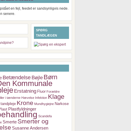
pstået en fejl, feedet er sandsynligvis nede.
en senere.
SPØRG
TANDLÆGEN
Børn
Betændelse
Bøjle
e
Den Kommunale
leje
Erstatning
Fluor
Forældre
Klage
ller i tænderne
Hævelse
Infektion
Krone
tandpleje
Narkose
Mundhygiejne
Plastfyldninger
Plast
ehandling
Scandefa
Smerter og
Smerte
je
else
Susanne Andersen