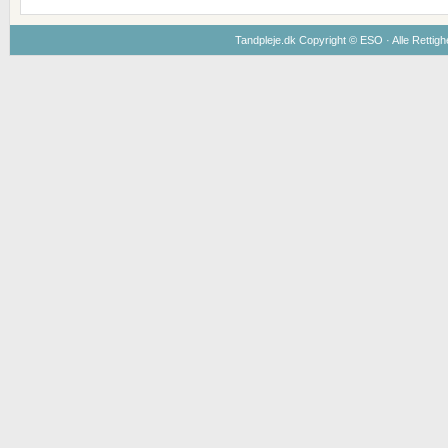
Tandpleje.dk Copyright ©
ESO
· Alle Rettig