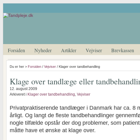
Forsiden
Nyheder
Artikler
Vejviser
Brevkassen
Du er her >
Forsiden
/
Vejviser
/ Klager over tandbehandling
Klage over tandlæge eller tandbehandli
12. august 2009
Arkiveret i
Klager over tandbehandling
,
Vejviser
Privatpraktiserende tandlæger i Danmark har ca. 8 m
årligt. Og langt de fleste tandbehandlinger gennemf
nogle tilfælde opstår der dog problemer, som patien
måtte have et ønske at klage over.