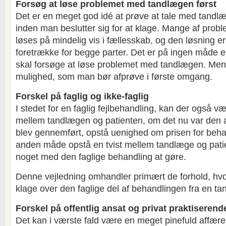
Forsøg at løse problemet med tandlægen først
Det er en meget god idé at prøve at tale med tand
inden man beslutter sig for at klage. Mange af prob
løses på mindelig vis i fællesskab, og den løsning er
foretrække for begge parter. Det er på ingen måde et
skal forsøge at løse problemet med tandlægen. Men
mulighed, som man bør afprøve i første omgang.
Forskel på faglig og ikke-faglig
I stedet for en faglig fejlbehandling, kan der også 
mellem tandlægen og patienten, om det nu var den a
blev gennemført, opstå uenighed om prisen for behan
anden måde opstå en tvist mellem tandlæge og patie
noget med den faglige behandling at gøre.
Denne vejledning omhandler primært de forhold, hvo
klage over den faglige del af behandlingen fra en t
Forskel på offentlig ansat og privat praktiseren
Det kan i værste fald være en meget pinefuld affære