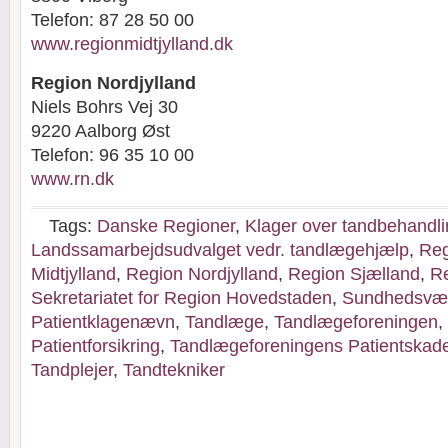
Telefon: 87 28 50 00
www.regionmidtjylland.dk
Region Nordjylland
Niels Bohrs Vej 30
9220 Aalborg Øst
Telefon: 96 35 10 00
www.rn.dk
Tags:
Danske Regioner
,
Klager over tandbehandl
Landssamarbejdsudvalget vedr. tandlægehjælp
,
Reg
Midtjylland
,
Region Nordjylland
,
Region Sjælland
,
R
Sekretariatet for Region Hovedstaden
,
Sundhedsvæ
Patientklagenævn
,
Tandlæge
,
Tandlægeforeningen
,
Patientforsikring
,
Tandlægeforeningens Patientskade
Tandplejer
,
Tandtekniker