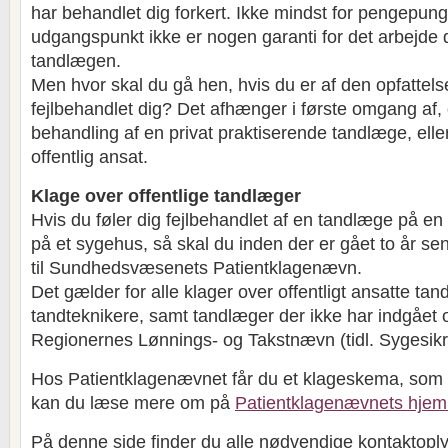
har behandlet dig forkert. Ikke mindst for pengepun
udgangspunkt ikke er nogen garanti for det arbejde d
tandlægen.
Men hvor skal du gå hen, hvis du er af den opfattels
fejlbehandlet dig? Det afhænger i første omgang af,
behandling af en privat praktiserende tandlæge, ell
offentlig ansat.
Klage over offentlige tandlæger
Hvis du føler dig fejlbehandlet af en tandlæge på en of
på et sygehus, så skal du inden der er gået to år sen
til Sundhedsvæsenets Patientklagenævn.
Det gælder for alle klager over offentligt ansatte tan
tandteknikere, samt tandlæger der ikke har indgåe
Regionernes Lønnings- og Takstnævn (tidl. Sygesikr
Hos Patientklagenævnet får du et klageskema, som d
kan du læse mere om på
Patientklagenævnets hje
På denne side finder du alle nødvendige kontaktoplys