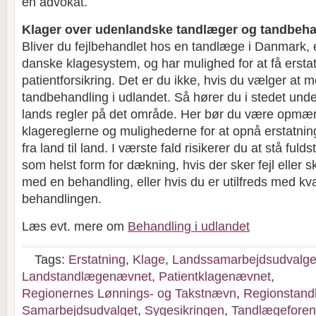
en advokat.
Klager over udenlandske tandlæger og tandbeha
Bliver du fejlbehandlet hos en tandlæge i Danmark, 
danske klagesystem, og har mulighed for at få ersta
patientforsikring. Det er du ikke, hvis du vælger at 
tandbehandling i udlandet. Så hører du i stedet un
lands regler på det område. Her bør du være opmæ
klagereglerne og mulighederne for at opnå erstatnin
fra land til land. I værste fald risikerer du at stå fu
som helst form for dækning, hvis der sker fejl eller s
med en behandling, eller hvis du er utilfreds med kva
behandlingen.
Læs evt. mere om
Behandling i udlandet
Tags:
Erstatning
,
Klage
,
Landssamarbejdsudvalge
Landstandlægenævnet
,
Patientklagenævnet
,
Regionernes Lønnings- og Takstnævn
,
Regionstan
Samarbejdsudvalget
,
Sygesikringen
,
Tandlægeforen